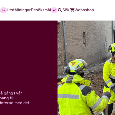
k
Utställningar
Besöksmål
Sök
Webbshop
å gång i vår
ang till
daterad med det