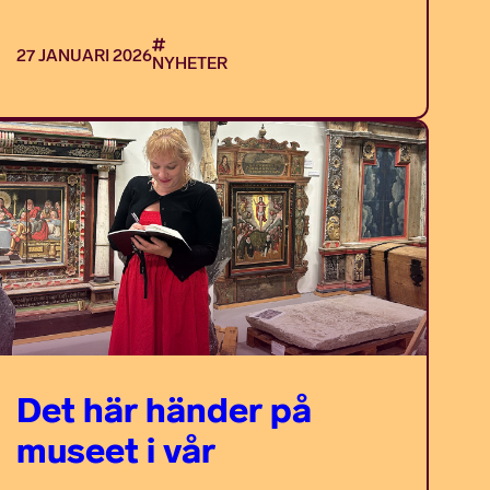
27 JANUARI 2026
NYHETER
Det här händer på
museet i vår