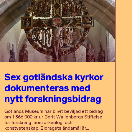
Sex gotländska kyrkor
dokumenteras med
nytt forskningsbidrag
Gotlands Museum har blivit beviljad ett bidrag
om 1 366 000 kr ur Berit Wallenbergs Stiftelse
för forskning inom arkeologi och
konstvetenskap. Bidragets ändamål är…