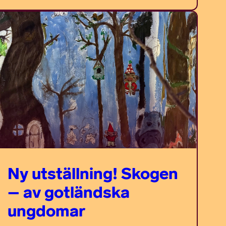
Ny utställning! Skogen
– av gotländska
ungdomar