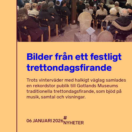
Bilder från ett festligt
trettondagsfirande
Trots vinterväder med halkigt väglag samlades
en rekordstor publik till Gotlands Museums
traditionella trettondagsfirande, som bjöd på
musik, samtal och visningar.
06 JANUARI 2026
NYHETER