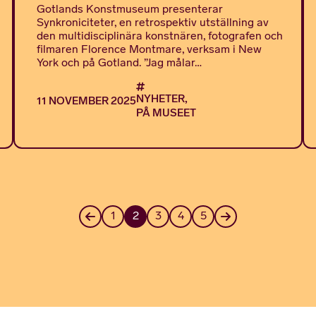
Gotlands Konstmuseum presenterar
Synkroniciteter, en retrospektiv utställning av
den multidisciplinära konstnären, fotografen och
filmaren Florence Montmare, verksam i New
York och på Gotland. ”Jag målar…
NYHETER,
11 NOVEMBER 2025
PÅ MUSEET
1
2
3
4
5