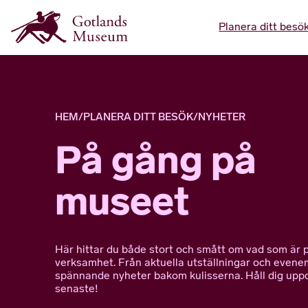
Planera ditt besö
HEM
/
PLANERA DITT BESÖK
/
NYHETER
På gång på
museet
Här hittar du både stort och smått om vad som är p
verksamhet. Från aktuella utställningar och evenem
spännande nyheter bakom kulisserna. Håll dig upp
senaste!