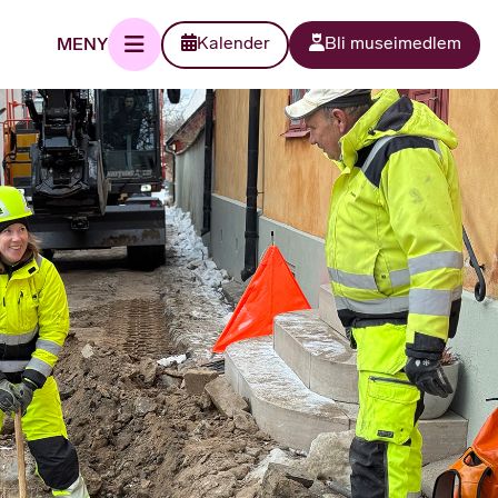
MENY
Kalender
Bli museimedlem