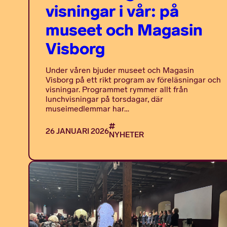
visningar i vår: på
museet och Magasin
Visborg
Under våren bjuder museet och Magasin
Visborg på ett rikt program av föreläsningar och
visningar. Programmet rymmer allt från
lunchvisningar på torsdagar, där
museimedlemmar har…
26 JANUARI 2026
NYHETER