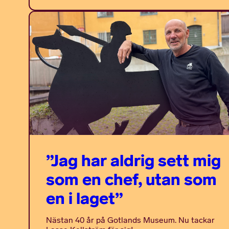
”Jag har aldrig sett mig
som en chef, utan som
en i laget”
Nästan 40 år på Gotlands Museum. Nu tackar