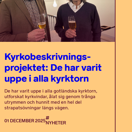
Kyrkobeskrivnings-
projektet: De har varit
uppe i alla kyrktorn
De har varit uppe i alla gotländska kyrktorn,
utforskat kyrkvindar, ålat sig genom trånga
utrymmen och hunnit med en hel del
strapatsövningar längs vägen.
01 DECEMBER 2025
NYHETER