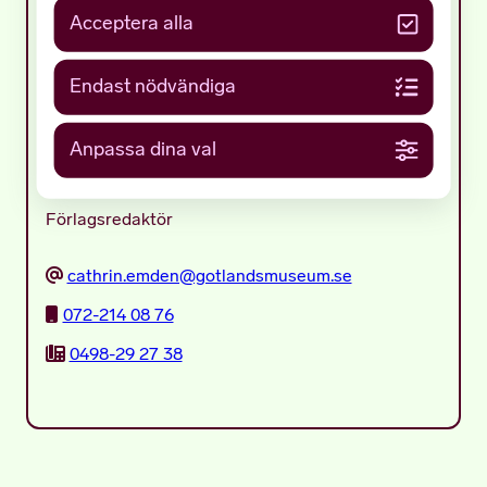
Acceptera alla
Endast nödvändiga
Anpassa dina val
Cathrin Emdén (tjänstledig)
Förlagsredaktör
cathrin.emden@gotlandsmuseum.se
072-214 08 76
0498-29 27 38