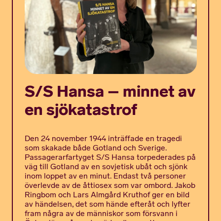
S/S Hansa – minnet av
en sjökatastrof
Den 24 november 1944 inträffade en tragedi
som skakade både Gotland och Sverige.
Passagerarfartyget S/S Hansa torpederades på
väg till Gotland av en sovjetisk ubåt och sjönk
inom loppet av en minut. Endast två pe­­rsoner
överlevde av de åttiosex som var ombord. Jakob
Ringbom och Lars Almgård Kruthof ger en bild
av händelsen, det som hände efteråt och lyfter
fram några av de människor som försvann i