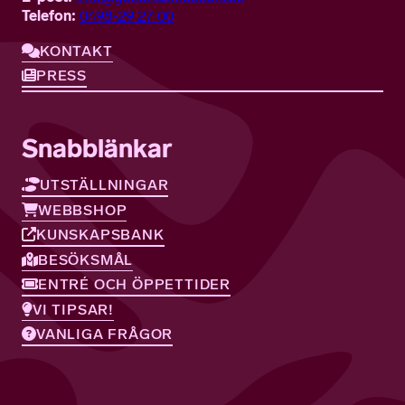
Telefon:
0498-29 27 00
KONTAKT
PRESS
Snabblänkar
UTSTÄLLNINGAR
WEBBSHOP
KUNSKAPSBANK
BESÖKSMÅL
ENTRÉ OCH ÖPPETTIDER
VI TIPSAR!
VANLIGA FRÅGOR