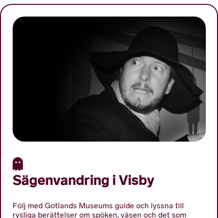
Sägenvandring i Visby
Följ med Gotlands Museums guide och lyssna till
rysliga berättelser om spöken, väsen och det som