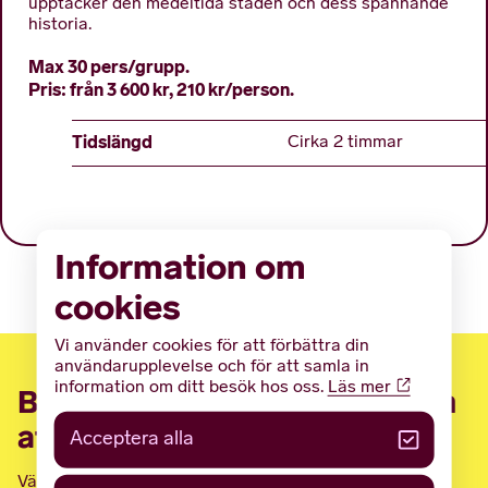
upptäcker den medeltida staden och dess spännande
historia.
Max 30 pers/grupp.
Pris: från 3 600 kr, 210 kr/person.
Tidslängd
Cirka 2 timmar
Information om
cookies
Vi använder cookies för att förbättra din
användarupplevelse och för att samla in
information om ditt besök hos oss.
Läs mer
Boka nu via e-post eller genom
att ringa oss
Acceptera alla
Välkommen att kontakta oss på telefon eller via e-post