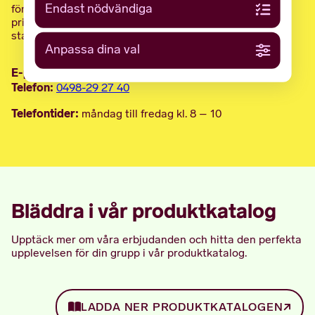
Endast nödvändiga
för att boka din upplevelse idag. Obs! Detta gäller
privatbokade vandringar. Vill du följa med på en allmän
stadsvandring?
Kika i museets kalendarium här.
(Länk)
Anpassa dina val
E-post:
bokning@gotlandsmuseum.se
Telefon:
0498-29 27 40
Telefontider:
måndag till fredag kl. 8 – 10
Bläddra i vår produktkatalog
Upptäck mer om våra erbjudanden och hitta den perfekta
upplevelsen för din grupp i vår produktkatalog.
LADDA NER PRODUKTKATALOGEN