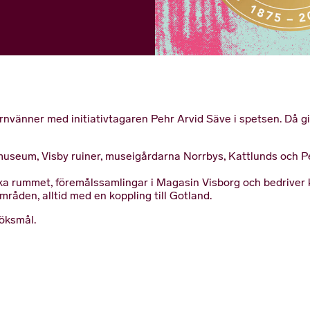
vänner med initiativtagaren Pehr Arvid Säve i spetsen. Då 
eum, Visby ruiner, museigårdarna Norrbys, Kattlunds och Pete
ska rummet, föremålssamlingar i Magasin Visborg och bedriver 
råden, alltid med en koppling till Gotland.
öksmål.