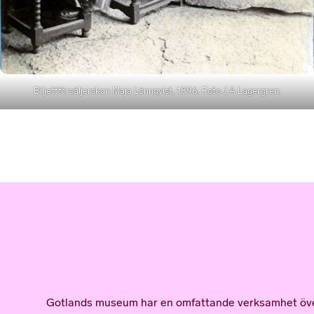
Biljettförsäljerskan Maja Lönnqvist, 1896. Foto J A Lagergren.
Gotlands museum har en omfattande verksamhet över he