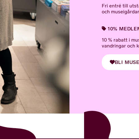
Fri entré till u
och museigårdar
10% MEDLEM
10 % rabatt i mu
vandringar och 
BLI MUS