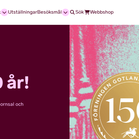
k
Utställningar
Besöksmål
Sök
Webbshop
0 år!
ornsal och