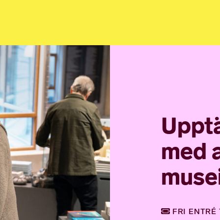
Upptä
med a
muse
FRI ENTRÉ 