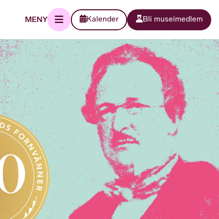
MENY
Kalender
Bli museimedlem