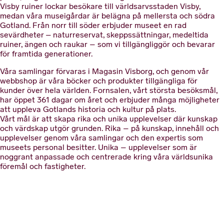
Visby ruiner lockar besökare till världsarvsstaden Visby,
medan våra museigårdar är belägna på mellersta och södra
Gotland. Från norr till söder erbjuder museet en rad
sevärdheter – naturreservat, skeppssättningar, medeltida
ruiner, ängen och raukar – som vi tillgängliggör och bevarar
för framtida generationer.
Våra samlingar förvaras i Magasin Visborg, och genom vår
webbshop är våra böcker och produkter tillgängliga för
kunder över hela världen. Fornsalen, vårt största besöksmål,
har öppet 361 dagar om året och erbjuder många möjligheter
att uppleva Gotlands historia och kultur på plats.
Vårt mål är att skapa rika och unika upplevelser där kunskap
och värdskap utgör grunden. Rika – på kunskap, innehåll och
upplevelser genom våra samlingar och den expertis som
museets personal besitter. Unika – upplevelser som är
noggrant anpassade och centrerade kring våra världsunika
föremål och fastigheter.