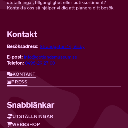
utställningar, tillgänglighet eller butiksortiment?
Kontakta oss så hjälper vi dig att planera ditt besök.
Kontakt
Besöksadress:
Strandgatan 14, Visby
E-post:
info@gotlandsmuseum.se
Telefon:
0498-29 27 00
KONTAKT
PRESS
Snabblänkar
UTSTÄLLNINGAR
WEBBSHOP