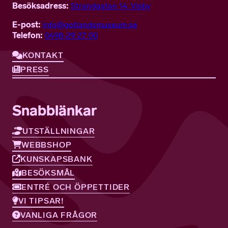
Besöksadress:
Strandgatan 14, Visby
E-post:
info@gotlandsmuseum.se
Telefon:
0498-29 27 00
KONTAKT
PRESS
Snabblänkar
UTSTÄLLNINGAR
WEBBSHOP
KUNSKAPSBANK
BESÖKSMÅL
ENTRÉ OCH ÖPPETTIDER
VI TIPSAR!
VANLIGA FRÅGOR