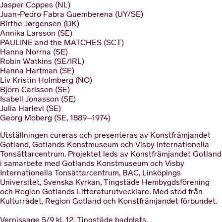
Jasper Coppes (NL)
Juan-Pedro Fabra Guemberena (UY/SE)
Birthe Jørgensen (DK)
Annika Larsson (SE)
PAULINE and the MATCHES (SCT)
Hanna Norrna (SE)
Robin Watkins (SE/IRL)
Hanna Hartman (SE)
Liv Kristin Holmberg (NO)
Björn Carlsson (SE)
Isabell Jonasson (SE)
Julia Harlevi (SE)
Georg Moberg (SE, 1889–1974)
Utställningen cureras och presenteras av Konstfrämjandet
Gotland, Gotlands Konstmuseum och Visby Internationella
Tonsättarcentrum. Projektet leds av Konstfrämjandet Gotland
i samarbete med Gotlands Konstmuseum och Visby
Internationella Tonsättarcentrum, BAC, Linköpings
Universitet, Svenska Kyrkan, Tingstäde Hembygdsförening
och Region Gotlands Litteraturutvecklare. Med stöd från
Kulturrådet, Region Gotland och Konstfrämjandet förbundet.
Vernissage 5/9 kl. 12, Tingstäde badplats.