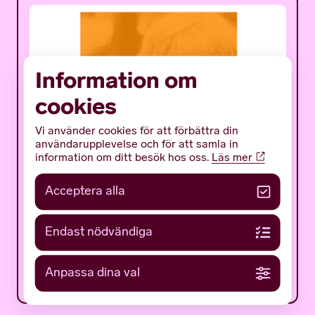
Information om
cookies
Vi använder cookies för att förbättra din
användarupplevelse och för att samla in
information om ditt besök hos oss.
Läs mer
Acceptera alla
23 MAJ 2026 - 1 NOVEMBER 2026
Ute skiner solen – en
Endast nödvändiga
utställning tillägnad Sonja
Åkesson
Anpassa dina val