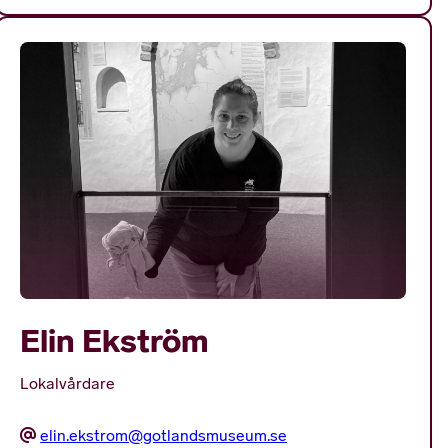
Elin Ekström
Lokalvårdare
elin.ekstrom@gotlandsmuseum.se