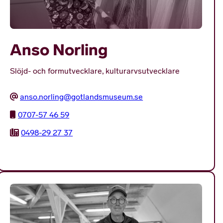
Anso Norling
Slöjd- och formutvecklare, kulturarvsutvecklare
anso.norling@gotlandsmuseum.se
0707-57 46 59
0498-29 27 37