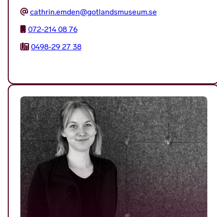
cathrin.emden@gotlandsmuseum.se
072-214 08 76
0498-29 27 38