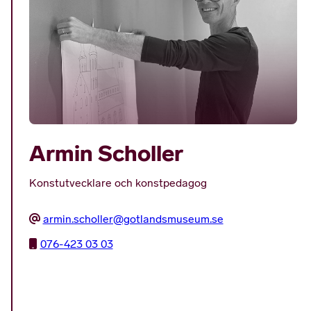
Armin Scholler
Konstutvecklare och konstpedagog
armin.scholler@gotlandsmuseum.se
076-423 03 03