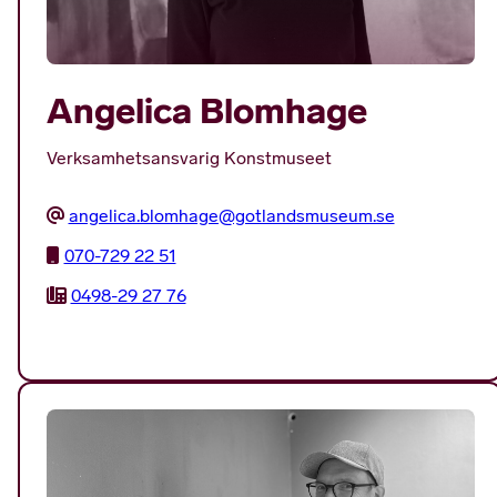
Angelica Blomhage
Verksamhetsansvarig Konstmuseet
angelica.blomhage@gotlandsmuseum.se
070-729 22 51
0498-29 27 76