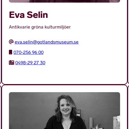
Eva Selin
Antikvarie gröna kulturmiljöer
eva.selin@gotlandsmuseum.se
070-256 96 00
0498-29 27 30