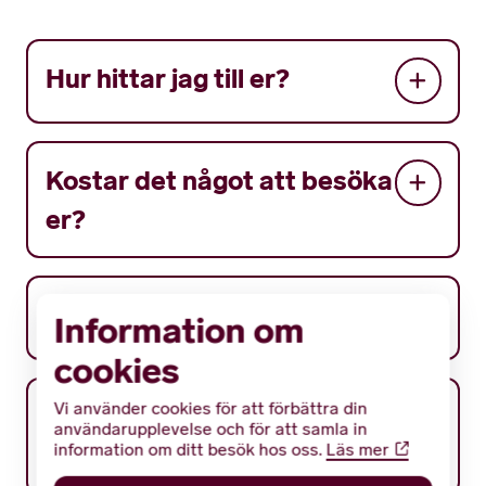
Hur hittar jag till er?
Kostar det något att besöka
er?
När är det öppet?
Information om
cookies
Vi använder cookies för att förbättra din
Hur gör jag om jag vill boka
användarupplevelse och för att samla in
en tid?
information om ditt besök hos oss.
Läs mer