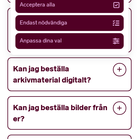
Acceptera alla
Måste man besöka er på
Endast nödvändiga
plats för att få ta del av
arkivmaterial?
Anpassa dina val
Kan jag beställa
arkivmaterial digitalt?
Kan jag beställa bilder från
er?