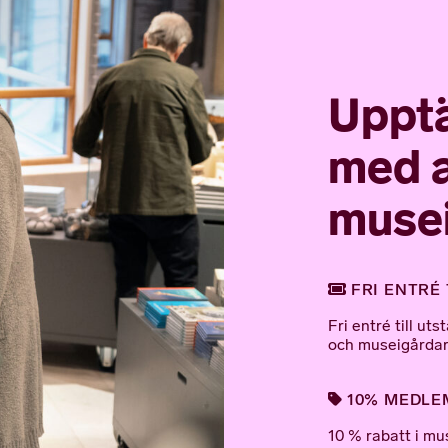
Upptä
med a
muse
FRI ENTRÉ 
Fri entré till u
och museigårdar
10% MEDLEM
10 % rabatt i mu