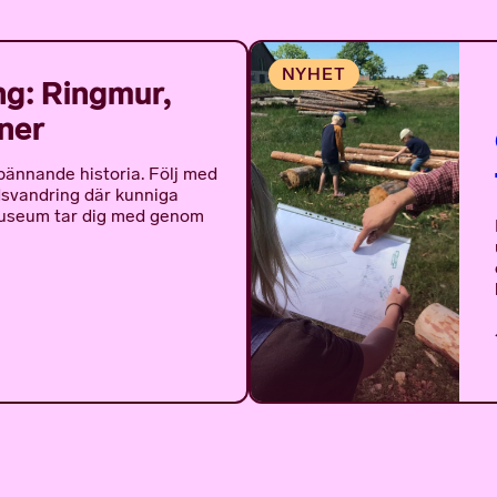
g: Ringmur,
iner
pännande historia. Följ med
dsvandring där kunniga
Museum tar dig med genom