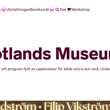
k
Utställningar
Besöksmål
Sök
Webbshop
otlands Muse
tt program fyllt av upplevelser för både stora och små. Under 