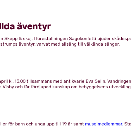
llda äventyr
ngen Skepp & skoj. I föreställningen Sagokonfetti bjuder skådes
strumps äventyr, varvat med allsång till välkända sånger.
il kl. 13.00 tillsammans med antikvarie Eva Selin. Vandringen
om Visby och får fördjupad kunskap om bebyggelsens utveckling
äller för barn och unga upp till 19 år samt
museimedlemmar.
Sta