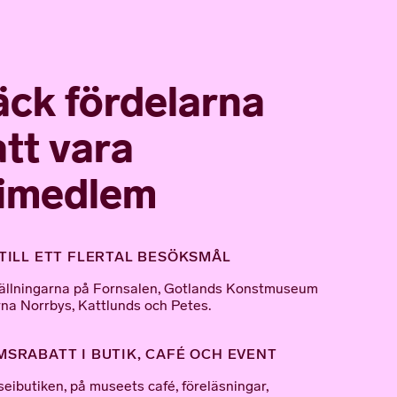
ck fördelarna
tt vara
imedlem
TILL ETT FLERTAL BESÖKSMÅL
tställningarna på Fornsalen, Gotlands Konstmuseum
na Norrbys, Kattlunds och Petes.
SRABATT I BUTIK, CAFÉ OCH EVENT
seibutiken, på museets café, föreläsningar,