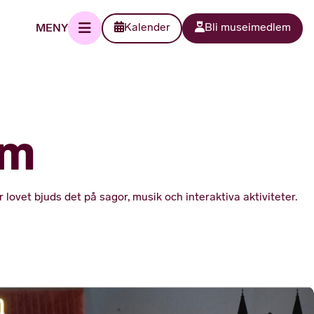
MENY
Kalender
Bli museimedlem
um
lovet bjuds det på sagor, musik och interaktiva aktiviteter.