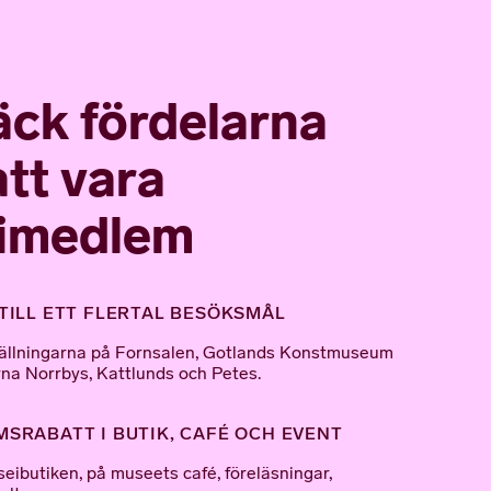
ck fördelarna
tt vara
imedlem
TILL ETT FLERTAL BESÖKSMÅL
tställningarna på Fornsalen, Gotlands Konstmuseum
na Norrbys, Kattlunds och Petes.
SRABATT I BUTIK, CAFÉ OCH EVENT
seibutiken, på museets café, föreläsningar,