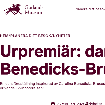
Planera ditt besö
HEM
/
PLANERA DITT BESÖK
/
NYHETER
Urpremiär: da
Benedicks-Bru
En dansföreställning inspirerad av Carolina Benedicks-Bruces
drivande i kvinnorörelsen.”
Nyheter
25 februari, 2026