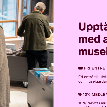
Upptä
med a
muse
FRI ENTRÉ 
Fri entré till u
och museigårdar
10% MEDLEM
10 % rabatt i mu