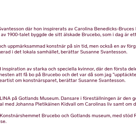
antesson där hon inspirerats av Carolina Benedicks-Bruces ko
n av 1900-talet byggde de sitt älskade Brucebo, som i dag är
 och uppmärksammad konstnär på sin tid, men också en av förgr
gerad i det lokala samhället, berättar Susanne Svantesson.
nspiration av starka och speciella kvinnor, där den första del
nesten att få bo på Brucebo och det var då som jag ”upptäckte” 
Heartist om konstnärsparet, berättar Susanne Svantesson.
OLINA på Gotlands Museum. Dansare i föreställningen är den 
l med Johanna Pietikäinen Kidvall om Carolinas liv samt om d
n, Konstnärshemmet Brucebo och Gotlands museum, med stöd R
se.