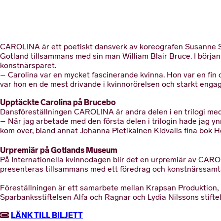
CAROLINA är ett poetiskt dansverk av koreografen Susanne Sv
Gotland tillsammans med sin man William Blair Bruce. I börja
konstnärsparet.
– Carolina var en mycket fascinerande kvinna. Hon var en fin
var hon en de mest drivande i kvinnorörelsen och starkt enga
Upptäckte Carolina på Brucebo
Dansföreställningen CAROLINA är andra delen i en trilogi med i
– När jag arbetade med den första delen i trilogin hade jag yn
kom över, bland annat Johanna Pietikäinen Kidvalls fina bok 
Urpremiär på Gotlands Museum
På Internationella kvinnodagen blir det en urpremiär av CAR
presenteras tillsammans med ett föredrag och konstnärssamta
Föreställningen är ett samarbete mellan Krapsan Produktio
Sparbanksstiftelsen Alfa och Ragnar och Lydia Nilssons stiftel
LÄNK TILL BILJETT