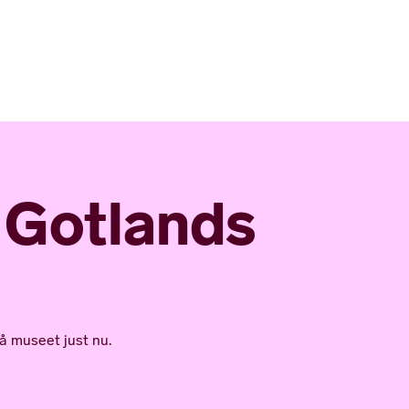
å Gotlands
å museet just nu.