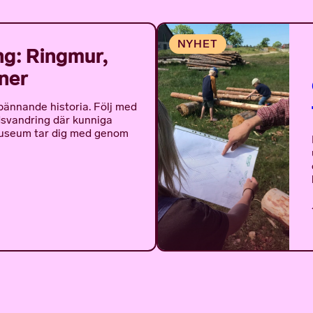
g: Ringmur,
iner
pännande historia. Följ med
dsvandring där kunniga
Museum tar dig med genom