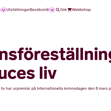
k
Utställningar
Besöksmål
Sök
Webbshop
nsföreställnin
ces liv
 liv har urpremiär på Internationella kvinnodagen den 8 mars