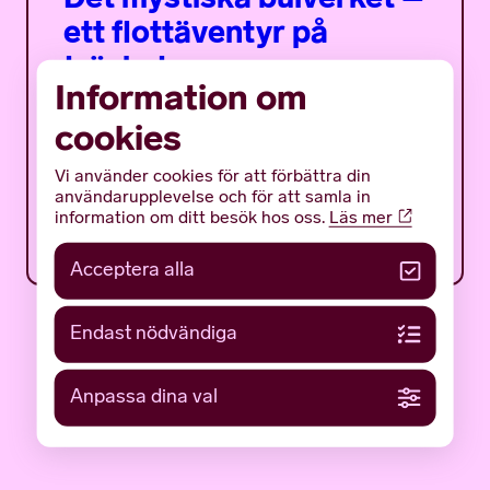
ett flottäventyr på
träsket
Information om
Det mystiska bulverket är ett sommarprogram
cookies
för ungdomar med fokus på en av Gotlands
mäktigaste och mest gåtfulla fornlämningar:
det tidigmedeltida bulverket på botten av...
Vi använder cookies för att förbättra din
användarupplevelse och för att samla in
information om ditt besök hos oss.
Läs mer
12 JUNI 2026
NYHETER
Acceptera alla
Endast nödvändiga
Anpassa dina val
LÄS FLER NYHETER