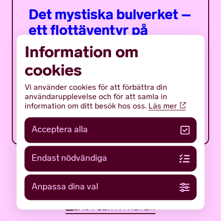
Det mystiska bulverket –
ett flottäventyr på
träsket
Information om
cookies
Det mystiska bulverket är ett sommarprogram
för ungdomar med fokus på en av Gotlands
mäktigaste och mest gåtfulla fornlämningar:
Vi använder cookies för att förbättra din
det tidigmedeltida bulverket på botten av...
användarupplevelse och för att samla in
information om ditt besök hos oss.
Läs mer
12 JUNI 2026
NYHETER
Acceptera alla
Endast nödvändiga
Anpassa dina val
LÄS FLER NYHETER