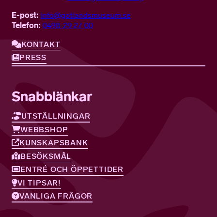
E-post:
info@gotlandsmuseum.se
Telefon:
0498-29 27 00
KONTAKT
PRESS
Snabblänkar
UTSTÄLLNINGAR
WEBBSHOP
KUNSKAPSBANK
BESÖKSMÅL
ENTRÉ OCH ÖPPETTIDER
VI TIPSAR!
VANLIGA FRÅGOR