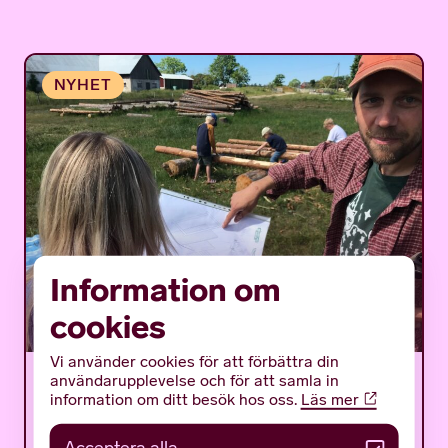
Information om
cookies
Vi använder cookies för att förbättra din
användarupplevelse och för att samla in
Det mystiska bulverket –
information om ditt besök hos oss.
Läs mer
ett flottäventyr på