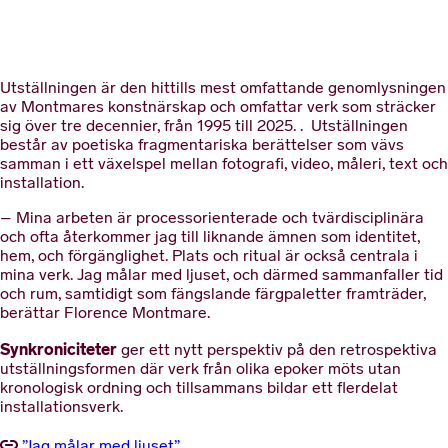
Utställningen är den hittills mest omfattande genomlysningen
av Montmares konstnärskap och omfattar verk som sträcker
sig över tre decennier, från 1995 till 2025. . Utställningen
består av poetiska fragmentariska berättelser som vävs
samman i ett växelspel mellan fotografi, video, måleri, text och
installation.
– Mina arbeten är processorienterade och tvärdisciplinära
och ofta återkommer jag till liknande ämnen som identitet,
hem, och förgänglighet. Plats och ritual är också centrala i
mina verk. Jag målar med ljuset, och därmed sammanfaller tid
och rum, samtidigt som fängslande färgpaletter framträder,
berättar Florence Montmare.
Synkroniciteter
ger ett nytt perspektiv på den retrospektiva
utställningsformen där verk från olika epoker möts utan
kronologisk ordning och tillsammans bildar ett flerdelat
installationsverk.
”Jag målar med ljuset”