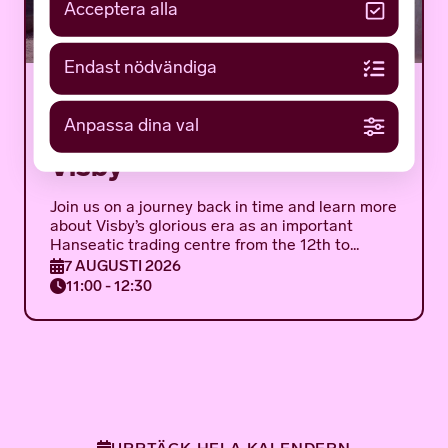
Acceptera alla
Endast nödvändiga
Medieval Week 2026: A
Anpassa dina val
walk through Medieval
Visby
Join us on a journey back in time and learn more
about Visby’s glorious era as an important
Hanseatic trading centre from the 12th to...
7 AUGUSTI 2026
11:00 - 12:30