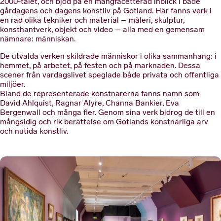
2000-talet, och bjöd på en mångfacetterad inblick i både
gårdagens och dagens konstliv på Gotland. Här fanns verk i
en rad olika tekniker och material – måleri, skulptur,
konsthantverk, objekt och video – alla med en gemensam
nämnare: människan.
De utvalda verken skildrade människor i olika sammanhang: i
hemmet, på arbetet, på festen och på marknaden. Dessa
scener från vardagslivet speglade både privata och offentliga
miljöer.
Bland de representerade konstnärerna fanns namn som
David Ahlquist, Ragnar Alyre, Channa Bankier, Eva
Bergenwall och många fler. Genom sina verk bidrog de till en
mångsidig och rik berättelse om Gotlands konstnärliga arv
och nutida konstliv.