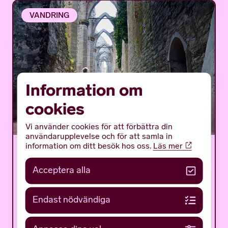
VANDRING
Information om
cookies
Vi använder cookies för att förbättra din
användarupplevelse och för att samla in
information om ditt besök hos oss.
Läs mer
Medieval Week 2026: A
walk through Medieval
Acceptera alla
Visby
Endast nödvändiga
Join us on a journey back in time and learn more
about Visby’s glorious era as an important
Hanseatic trading centre from the 12th to...