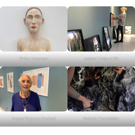
Birthe Jørgensen
Jessica Lindgren Wu
Angela Brignone Duckert
Victoria Einarsdotter