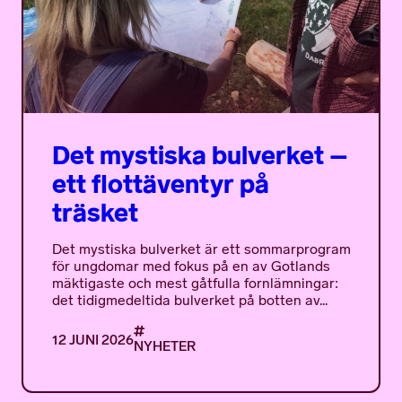
Det mystiska bulverket –
ett flottäventyr på
träsket
Det mystiska bulverket är ett sommarprogram
för ungdomar med fokus på en av Gotlands
mäktigaste och mest gåtfulla fornlämningar:
det tidigmedeltida bulverket på botten av...
12 JUNI 2026
NYHETER