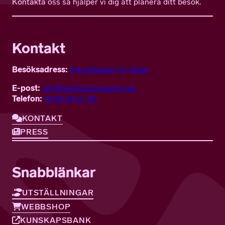
Kontakta oss så hjälper vi dig att planera ditt besök.
Kontakt
Besöksadress:
Strandgatan 14, Visby
E-post:
info@gotlandsmuseum.se
Telefon:
0498-29 27 00
KONTAKT
PRESS
Snabblänkar
UTSTÄLLNINGAR
WEBBSHOP
KUNSKAPSBANK