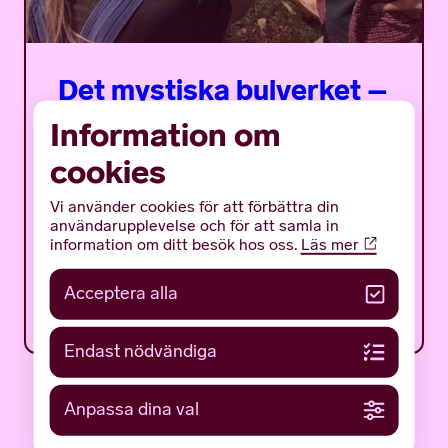
Det mystiska bulverket –
ett flottäventyr på
Information om
träsket
cookies
Det mystiska bulverket är ett sommarprogram
Vi använder cookies för att förbättra din
för ungdomar med fokus på en av Gotlands
användarupplevelse och för att samla in
mäktigaste och mest gåtfulla fornlämningar:
information om ditt besök hos oss.
Läs mer
det tidigmedeltida bulverket på botten av...
Acceptera alla
12 JUNI 2026
NYHETER
Endast nödvändiga
Anpassa dina val