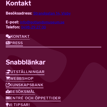
Kontakt
Besöksadress:
Strandgatan 14, Visby
E-post:
info@gotlandsmuseum.se
Telefon:
0498-29 27 00
KONTAKT
PRESS
Snabblänkar
UTSTÄLLNINGAR
WEBBSHOP
KUNSKAPSBANK
BESÖKSMÅL
ENTRÉ OCH ÖPPETTIDER
VI TIPSAR!