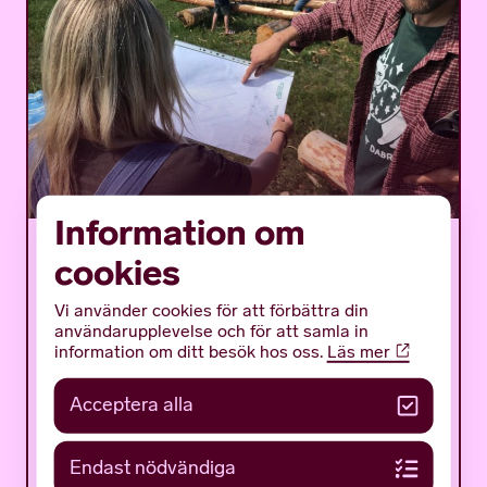
Information om
Det mystiska bulverket –
cookies
ett flottäventyr på
Vi använder cookies för att förbättra din
träsket
användarupplevelse och för att samla in
information om ditt besök hos oss.
Läs mer
Det mystiska bulverket är ett sommarprogram
Acceptera alla
för ungdomar med fokus på en av Gotlands
mäktigaste och mest gåtfulla fornlämningar:
det tidigmedeltida bulverket på botten av...
Endast nödvändiga