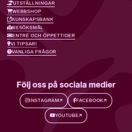
UTSTÄLLNINGAR
WEBBSHOP
KUNSKAPSBANK
BESÖKSMÅL
ENTRÉ OCH ÖPPETTIDER
VI TIPSAR!
VANLIGA FRÅGOR
Följ oss på sociala medier
INSTAGRAM
FACEBOOK
YOUTUBE