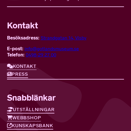
Kontakt
Besöksadress:
Strandgatan 14, Visby
E-post:
info@gotlandsmuseum.se
Telefon:
0498-29 27 00
KONTAKT
PRESS
Snabblänkar
UTSTÄLLNINGAR
WEBBSHOP
KUNSKAPSBANK