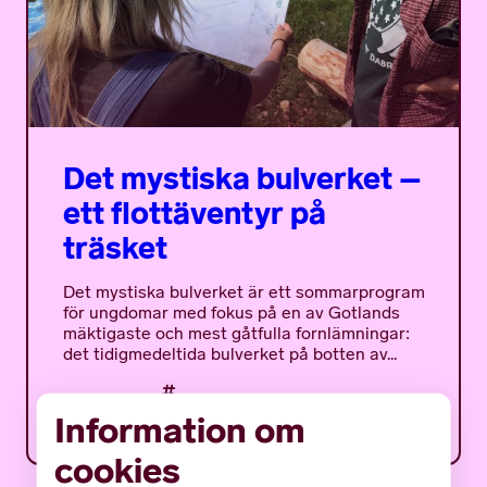
Det mystiska bulverket –
ett flottäventyr på
träsket
Det mystiska bulverket är ett sommarprogram
för ungdomar med fokus på en av Gotlands
mäktigaste och mest gåtfulla fornlämningar:
det tidigmedeltida bulverket på botten av...
12 JUNI 2026
NYHETER
Information om
cookies