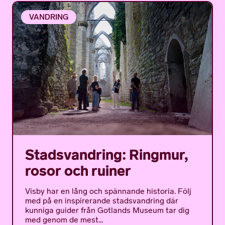
VANDRING
Stadsvandring: Ringmur,
rosor och ruiner
Visby har en lång och spännande historia. Följ
med på en inspirerande stadsvandring där
kunniga guider från Gotlands Museum tar dig
med genom de mest...