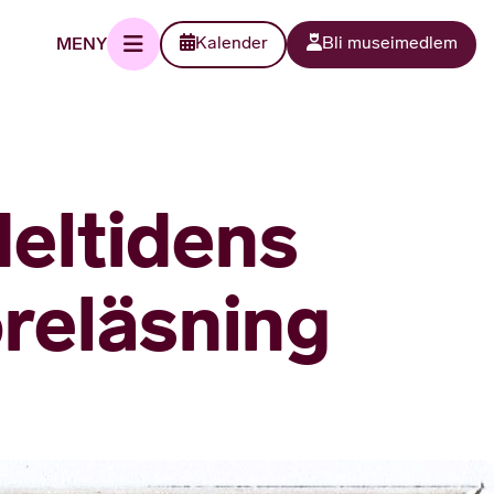
MENY
Kalender
Bli museimedlem
eltidens
öreläsning