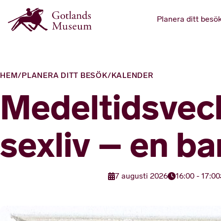
Planera ditt besö
HEM
/
PLANERA DITT BESÖK
/
KALENDER
Medeltidsvec
sexliv – en b
7 augusti 2026
16:00 - 17:00