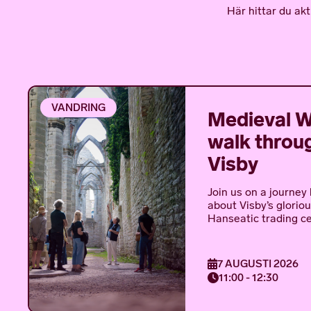
Här hittar du ak
VANDRING
Medieval W
walk throu
Visby
Join us on a journey
about Visby’s glorio
Hanseatic trading cen
7 AUGUSTI 2026
11:00 - 12:30