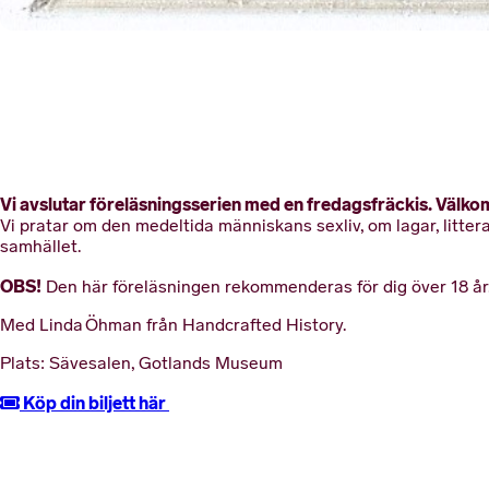
Vi avslutar föreläsningsserien med en fredagsfräckis. Välkom
Vi pratar om den medeltida människans sexliv, om lagar, litter
samhället.
OBS!
Den här föreläsningen rekommenderas för dig över 18 år. 
Med Linda Öhman från Handcrafted History.
Plats: Sävesalen, Gotlands Museum
Köp din biljett här