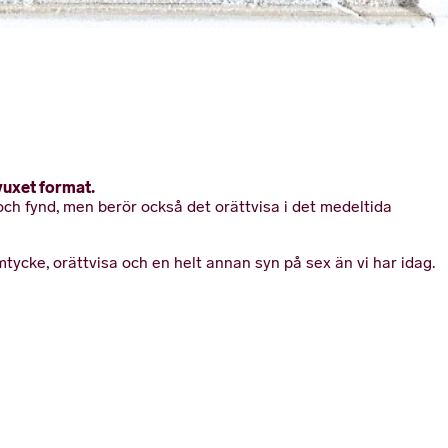
vuxet format.
och fynd, men berör också det orättvisa i det medeltida
ycke, orättvisa och en helt annan syn på sex än vi har idag.