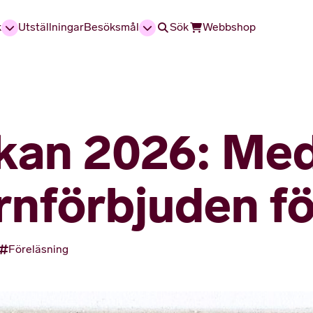
k
Utställningar
Besöksmål
Sök
Webbshop
kan 2026: Med
arnförbjuden f
Föreläsning