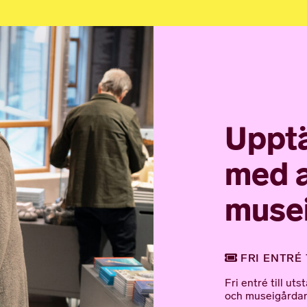
Upptä
med a
muse
FRI ENTRÉ 
Fri entré till u
och museigårdar