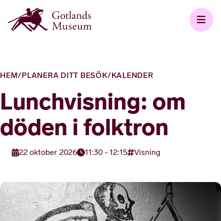
HEM
/
PLANERA DITT BESÖK
/
KALENDER
Lunchvisning: om
döden i folktron
22 oktober 2026
11:30 - 12:15
Visning