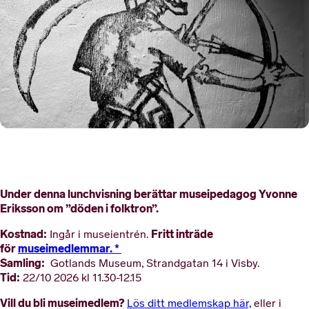
Under denna lunchvisning berättar museipedagog Yvonne
Eriksson om ”döden i folktron”.
Kostnad:
Fritt inträde
Ingår i museientrén.
för
museimedlemmar. *
Samling:
Gotlands Museum, Strandgatan 14 i Visby.
Tid:
22/10 2026 kl 11.30-12.15
Vill du bli museimedlem?
Lös ditt medlemskap här,
eller i