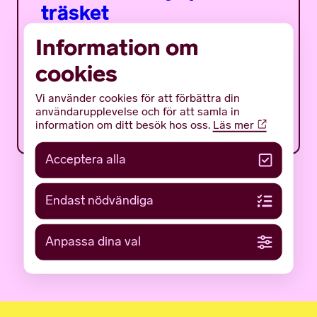
träsket
Information om
Det mystiska bulverket är ett sommarprogram
för ungdomar med fokus på en av Gotlands
cookies
mäktigaste och mest gåtfulla fornlämningar:
det tidigmedeltida bulverket på botten av...
Vi använder cookies för att förbättra din
12 JUNI 2026
användarupplevelse och för att samla in
NYHETER
information om ditt besök hos oss.
Läs mer
Acceptera alla
Endast nödvändiga
Anpassa dina val
LÄS FLER NYHETER