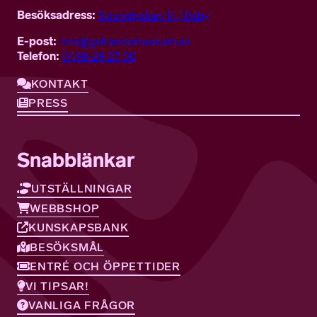
Besöksadress:
Strandgatan 14, Visby
E-post:
info@gotlandsmuseum.se
Telefon:
0498-29 27 00
KONTAKT
PRESS
Snabblänkar
UTSTÄLLNINGAR
WEBBSHOP
KUNSKAPSBANK
BESÖKSMÅL
ENTRÉ OCH ÖPPETTIDER
VI TIPSAR!
VANLIGA FRÅGOR