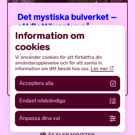
Det mystiska bulverket –
ett flottäventyr på
Information om
träsket
cookies
Det mystiska bulverket är ett sommarprogram
för ungdomar med fokus på en av Gotlands
Vi använder cookies för att förbättra din
mäktigaste och mest gåtfulla fornlämningar:
användarupplevelse och för att samla in
det tidigmedeltida bulverket på botten av...
information om ditt besök hos oss.
Läs mer
12 JUNI 2026
NYHETER
Acceptera alla
Endast nödvändiga
Anpassa dina val
LÄS FLER NYHETER