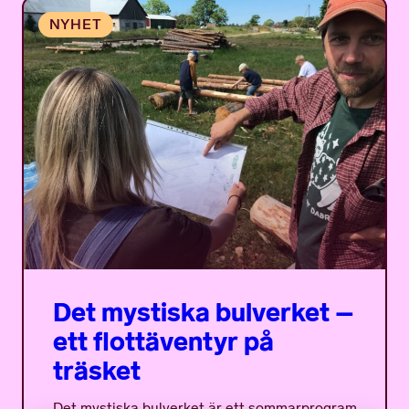
Det mystiska bulverket –
ett flottäventyr på
träsket
Det mystiska bulverket är ett sommarprogram