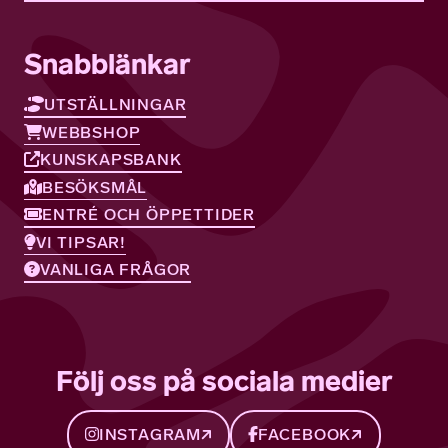
Snabblänkar
UTSTÄLLNINGAR
WEBBSHOP
KUNSKAPSBANK
BESÖKSMÅL
ENTRÉ OCH ÖPPETTIDER
VI TIPSAR!
VANLIGA FRÅGOR
Följ oss på sociala medier
INSTAGRAM
FACEBOOK