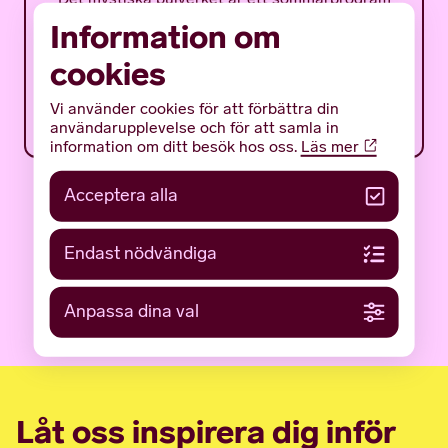
för ungdomar med fokus på en av Gotlands
Information om
mäktigaste och mest gåtfulla fornlämningar:
det tidigmedeltida bulverket på botten av...
cookies
12 JUNI 2026
NYHETER
Vi använder cookies för att förbättra din
användarupplevelse och för att samla in
information om ditt besök hos oss.
Läs mer
Acceptera alla
Endast nödvändiga
LÄS FLER NYHETER
Anpassa dina val
Låt oss inspirera dig inför