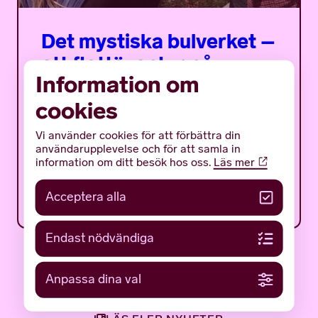
Det mystiska bulverket –
ett flottäventyr på
Information om
träsket
cookies
Det mystiska bulverket är ett sommarprogram
för ungdomar med fokus på en av Gotlands
Vi använder cookies för att förbättra din
mäktigaste och mest gåtfulla fornlämningar:
användarupplevelse och för att samla in
det tidigmedeltida bulverket på botten av...
information om ditt besök hos oss.
Läs mer
12 JUNI 2026
NYHETER
Acceptera alla
Endast nödvändiga
Anpassa dina val