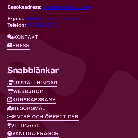
Besöksadress:
Strandgatan 14, Visby
E-post:
info@gotlandsmuseum.se
Telefon:
0498-29 27 00
KONTAKT
PRESS
Snabblänkar
UTSTÄLLNINGAR
WEBBSHOP
KUNSKAPSBANK
BESÖKSMÅL
ENTRÉ OCH ÖPPETTIDER
VI TIPSAR!
VANLIGA FRÅGOR