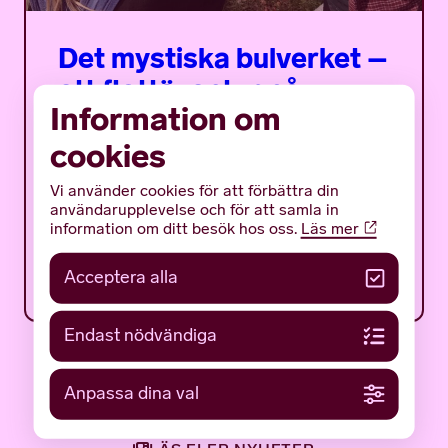
Det mystiska bulverket –
ett flottäventyr på
Information om
träsket
cookies
Det mystiska bulverket är ett sommarprogram
för ungdomar med fokus på en av Gotlands
Vi använder cookies för att förbättra din
mäktigaste och mest gåtfulla fornlämningar:
användarupplevelse och för att samla in
det tidigmedeltida bulverket på botten av...
information om ditt besök hos oss.
Läs mer
12 JUNI 2026
NYHETER
Acceptera alla
Endast nödvändiga
Anpassa dina val