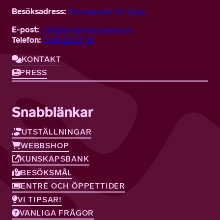
Besöksadress:
Strandgatan 14, Visby
E-post:
info@gotlandsmuseum.se
Telefon:
0498-29 27 00
KONTAKT
PRESS
Snabblänkar
UTSTÄLLNINGAR
WEBBSHOP
KUNSKAPSBANK
BESÖKSMÅL
ENTRÉ OCH ÖPPETTIDER
VI TIPSAR!
VANLIGA FRÅGOR