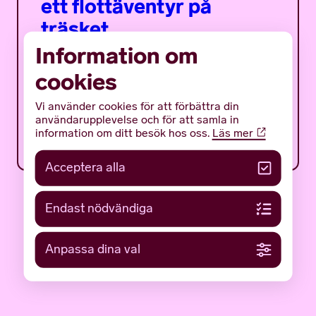
ett flottäventyr på
träsket
Information om
Det mystiska bulverket är ett sommarprogram
för ungdomar med fokus på en av Gotlands
cookies
mäktigaste och mest gåtfulla fornlämningar:
det tidigmedeltida bulverket på botten av...
Vi använder cookies för att förbättra din
användarupplevelse och för att samla in
12 JUNI 2026
NYHETER
information om ditt besök hos oss.
Läs mer
Acceptera alla
Endast nödvändiga
Anpassa dina val
LÄS FLER NYHETER