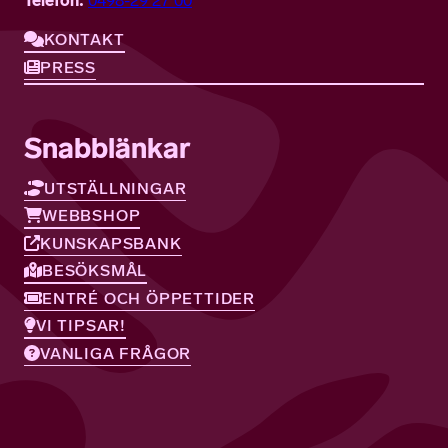
Telefon:
0498-29 27 00
KONTAKT
PRESS
Snabblänkar
UTSTÄLLNINGAR
WEBBSHOP
KUNSKAPSBANK
BESÖKSMÅL
ENTRÉ OCH ÖPPETTIDER
VI TIPSAR!
VANLIGA FRÅGOR