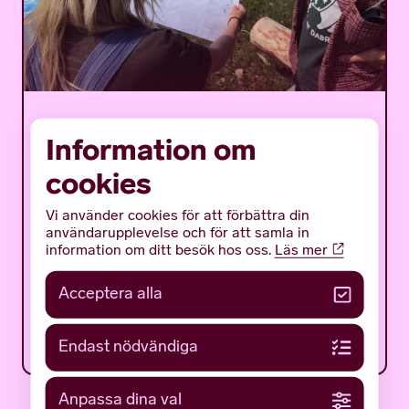
Det mystiska bulverket –
Information om
ett flottäventyr på
cookies
träsket
Vi använder cookies för att förbättra din
Det mystiska bulverket är ett sommarprogram
användarupplevelse och för att samla in
för ungdomar med fokus på en av Gotlands
information om ditt besök hos oss.
Läs mer
mäktigaste och mest gåtfulla fornlämningar:
det tidigmedeltida bulverket på botten av...
Acceptera alla
12 JUNI 2026
NYHETER
Endast nödvändiga
Anpassa dina val