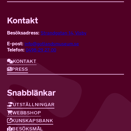
Kontakt
Besöksadress:
Strandgatan 14, Visby
E-post:
info@gotlandsmuseum.se
Telefon:
0498-29 27 00
KONTAKT
PRESS
Snabblänkar
UTSTÄLLNINGAR
WEBBSHOP
KUNSKAPSBANK
BESÖKSMÅL