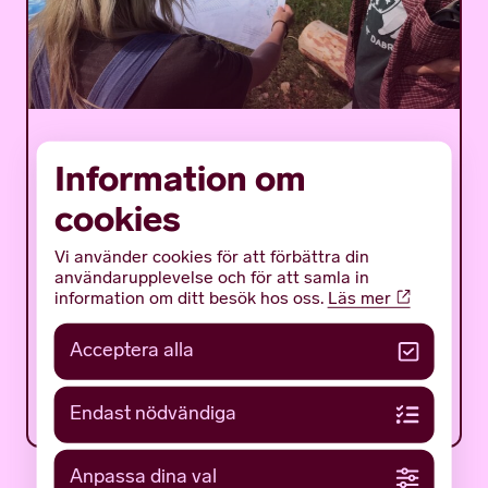
Det mystiska bulverket –
Information om
ett flottäventyr på
cookies
träsket
Vi använder cookies för att förbättra din
Det mystiska bulverket är ett sommarprogram
användarupplevelse och för att samla in
för ungdomar med fokus på en av Gotlands
information om ditt besök hos oss.
Läs mer
mäktigaste och mest gåtfulla fornlämningar:
det tidigmedeltida bulverket på botten av...
Acceptera alla
12 JUNI 2026
NYHETER
Endast nödvändiga
Anpassa dina val