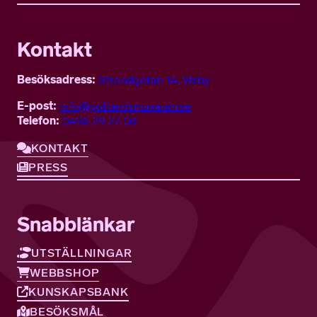
Kontakt
Besöksadress:
Strandgatan 14, Visby
E-post:
info@gotlandsmuseum.se
Telefon:
0498-29 27 00
KONTAKT
PRESS
Snabblänkar
UTSTÄLLNINGAR
WEBBSHOP
KUNSKAPSBANK
BESÖKSMÅL