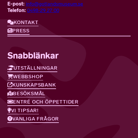
E-post:
info@gotlandsmuseum.se
Telefon:
0498-29 27 00
KONTAKT
PRESS
Snabblänkar
UTSTÄLLNINGAR
WEBBSHOP
KUNSKAPSBANK
BESÖKSMÅL
ENTRÉ OCH ÖPPETTIDER
VI TIPSAR!
VANLIGA FRÅGOR