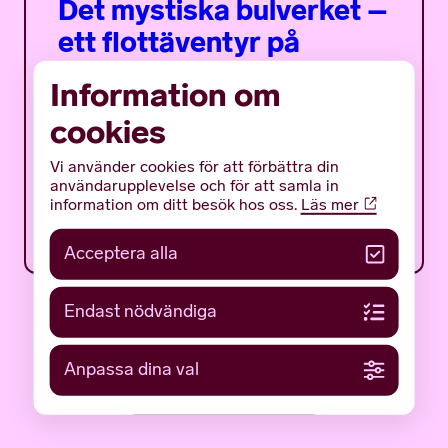
Det mystiska bulverket –
ett flottäventyr på
träsket
Information om
Det mystiska bulverket är ett sommarprogram
cookies
för ungdomar med fokus på en av Gotlands
mäktigaste och mest gåtfulla fornlämningar:
Vi använder cookies för att förbättra din
det tidigmedeltida bulverket på botten av...
användarupplevelse och för att samla in
information om ditt besök hos oss.
Läs mer
12 JUNI 2026
NYHETER
Acceptera alla
Endast nödvändiga
Anpassa dina val
LÄS FLER NYHETER