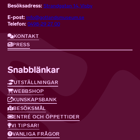
Besöksadress:
Strandgatan 14, Visby
E-post:
info@gotlandsmuseum.se
Telefon:
0498-29 27 00
KONTAKT
PRESS
Snabblänkar
UTSTÄLLNINGAR
WEBBSHOP
KUNSKAPSBANK
BESÖKSMÅL
ENTRÉ OCH ÖPPETTIDER
VI TIPSAR!
VANLIGA FRÅGOR