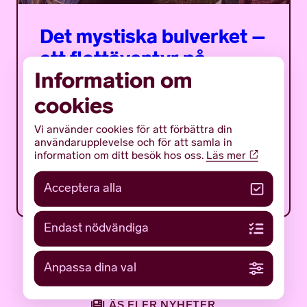
Det mystiska bulverket –
ett flottäventyr på
Information om
träsket
cookies
Det mystiska bulverket är ett sommarprogram
för ungdomar med fokus på en av Gotlands
Vi använder cookies för att förbättra din
mäktigaste och mest gåtfulla fornlämningar:
användarupplevelse och för att samla in
det tidigmedeltida bulverket på botten av...
information om ditt besök hos oss.
Läs mer
12 JUNI 2026
NYHETER
Acceptera alla
Endast nödvändiga
Anpassa dina val
LÄS FLER NYHETER