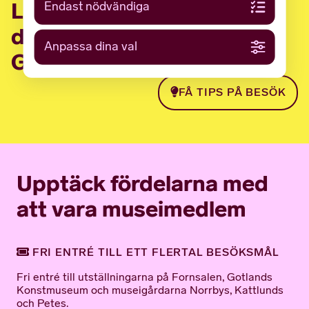
Låt oss inspirera dig inför
Endast nödvändiga
ditt nästa besök på
Anpassa dina val
Gotlands Museum!
FÅ TIPS PÅ BESÖK
Upptäck fördelarna med
att vara museimedlem
FRI ENTRÉ TILL ETT FLERTAL BESÖKSMÅL
Fri entré till utställningarna på Fornsalen, Gotlands
Konstmuseum och museigårdarna Norrbys, Kattlunds
och Petes.