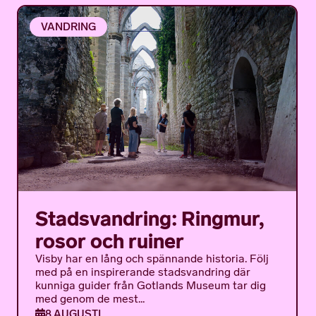
n
n
g
g
g
g
a
a
a
e
e
VANDRING
a
n
n
n
m
m
t
g
g
g
a
a
i
n
n
g
g
o
n
Stadsvandring: Ringmur,
rosor och ruiner
Visby har en lång och spännande historia. Följ
med på en inspirerande stadsvandring där
kunniga guider från Gotlands Museum tar dig
med genom de mest...
8 AUGUSTI